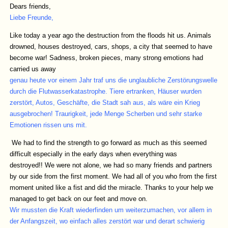
Dears friends,
Liebe Freunde,
Like today a year ago the destruction from the floods hit us. Animals
drowned, houses destroyed, cars, shops, a city that seemed to have
become war! Sadness, broken pieces, many strong emotions had
carried us away
genau heute vor einem Jahr traf uns die unglaubliche Zerstörungswelle
durch die Flutwasserkatastrophe. Tiere ertranken, Häuser wurden
zerstört, Autos, Geschäfte, die Stadt sah aus, als wäre ein Krieg
ausgebrochen! Traurigkeit, jede Menge Scherben und sehr starke
Emotionen rissen uns mit.
We had to find the strength to go forward as much as this seemed
difficult especially in the early days when everything was
destroyed!! We were not alone, we had so many friends and partners
by our side from the first moment. We had all of you who from the first
moment united like a fist and did the miracle. Thanks to your help we
managed to get back on our feet and move on.
Wir mussten die Kraft wiederfinden um weiterzumachen, vor allem in
der Anfangszeit, wo einfach alles zerstört war und derart schwierig