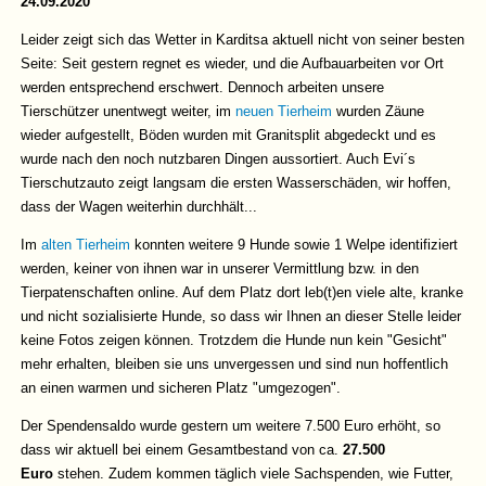
24.09.2020
Leider zeigt sich das Wetter in Karditsa aktuell nicht von seiner besten
Seite: Seit gestern regnet es wieder, und die Aufbauarbeiten vor Ort
werden entsprechend erschwert. Dennoch arbeiten unsere
Tierschützer unentwegt weiter, im
neuen Tierheim
wurden Zäune
wieder aufgestellt, Böden wurden mit Granitsplit abgedeckt und es
wurde nach den noch nutzbaren Dingen aussortiert. Auch Evi´s
Tierschutzauto zeigt langsam die ersten Wasserschäden, wir hoffen,
dass der Wagen weiterhin durchhält...
Im
alten Tierheim
konnten weitere 9 Hunde sowie 1 Welpe identifiziert
werden, keiner von ihnen war in unserer Vermittlung bzw. in den
Tierpatenschaften online. Auf dem Platz dort leb(t)en viele alte, kranke
und nicht sozialisierte Hunde, so dass wir Ihnen an dieser Stelle leider
keine Fotos zeigen können. Trotzdem die Hunde nun kein "Gesicht"
mehr erhalten, bleiben sie uns unvergessen und sind nun hoffentlich
an einen warmen und sicheren Platz "umgezogen".
Der Spendensaldo wurde gestern um weitere 7.500 Euro erhöht, so
dass wir aktuell bei einem Gesamtbestand von ca.
27.500
Euro
stehen. Zudem kommen täglich viele Sachspenden, wie Futter,