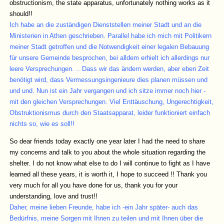
obstructionism, the state apparatus, unfortunately nothing works as it
should!!
Ich habe an die zuständigen Dienststellen meiner Stadt und an die
Ministerien in Athen geschrieben. Parallel habe ich mich mit Politikern
meiner Stadt getroffen und die Notwendigkeit einer legalen Bebauung
für unsere Gemeinde besprochen, bei alldem erhielt ich allerdings nur
leere Versprechungen. .. Dass wir das ändern werden, aber eben Zeit
benötigt wird, dass Vermessungsingenieure dies planen müssen und
und und. Nun ist ein Jahr vergangen und ich sitze immer noch hier -
mit den gleichen Versprechungen. Viel Enttäuschung, Ungerechtigkeit,
Obstruktionismus durch den Staatsapparat, leider funktioniert einfach
nichts so, wie es soll!!
So dear friends today exactly one year later I had the need to share
my concerns and talk to you about the whole situation regarding the
shelter. I do not know what else to do I will continue to fight as I have
learned all these years, it is worth it, I hope to succeed !! Thank you
very much for all you have done for us, thank you for your
understanding, love and trust!!
Daher, meine lieben Freunde, habe ich -ein Jahr später- auch das
Be
dürfnis, meine Sorgen mit Ihnen zu teilen und mit Ihnen über die