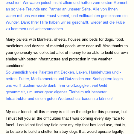
erschien! Wir waren jedoch nicht allein und hatten vom ersten Moment
an so viele Freunde und Partner an unserer Seite. Alle von Ihnen
waren mit uns wie eine Faust vereint, und vollbrachten gemeinsam ein
Wunder. Dank Ihrer Hilfe haben wir es geschafft, wieder auf die Füße
zu kommen und weiterzumachen.
Many pallets with blankets, sheets, houses and beds for dogs, food,
medicines and dozens of material goods were near us!! Also thanks to
your generosity we collected a lot of money to be able to build our own
shelter with better infrastructure and protection in the weather
conditions!
So unendlich viele Paletten mit De
cken, Laken, Hundehütten und -
betten, Futter, Medikamenten und Dutzenden von Sachgütern lagen
uns vor!! Zudem wurde dank Ihrer Großzügigkeit viel Geld
gesammelt, um unser ganz eigenes Tierheim mit besserer
Infrastruktur und einem guten Wetterschutz bauen zu können!
My dear friends all this money is still on the edge for this purpose, but
I must tell you all the difficulties that I was coming every day face to
face!! I could not find any field near my city that has land use, that is,
to be able to build a shelter for stray dogs that would operate legally,