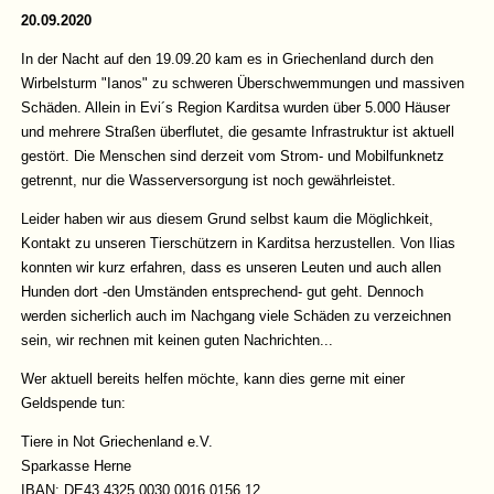
20.09.2020
In der Nacht auf den 19.09.20 kam es in Griechenland durch den
Wirbelsturm "Ianos" zu schweren Überschwemmungen und massiven
Schäden. Allein in Evi´s Region Karditsa wurden über 5.000 Häuser
und mehrere Straßen überflutet, die gesamte Infrastruktur ist aktuell
gestört. Die Menschen sind derzeit vom Strom- und Mobilfunknetz
getrennt, nur die Wasserversorgung ist noch gewährleistet.
Leider haben wir aus diesem Grund selbst kaum die Möglichkeit,
Kontakt zu unseren Tierschützern in Karditsa herzustellen. Von Ilias
konnten wir kurz erfahren, dass es unseren Leuten und auch allen
Hunden dort -den Umständen entsprechend- gut geht. Dennoch
werden sicherlich auch im Nachgang viele Schäden zu verzeichnen
sein, wir rechnen mit keinen guten Nachrichten...
Wer aktuell bereits helfen möchte, kann dies gerne mit einer
Geldspende tun:
Tiere in Not Griechenland e.V.
Sparkasse Herne
IBAN: DE43 4325 0030 0016 0156 12