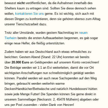
bewusst
nicht
veröffentlichen, da die Aufnahmen innerhalb des
Shelters kaum zu ertragen sind. Sollten Sie diese dennoch sehen
wollen,
kontaktieren Sie uns
gerne. Es ist wichtig, sich auch mit
diesen Dingen zu konfrontieren, denn sie gehören ebenso zum Alltag
unserer Tierschutzarbeit dazu.
Trotz aller Umstände, wurden gestern Nachmittag im
neuen
Tierheim
bereits die ersten Aufbauarbeiten begonnen, es gab sogar
einige neue Helfer, die fleißig unterstützten.
Zudem haben wir aus Deutschland auch etwas erfreuliches zu
berichten: Gestern Abend (Stand: 22 Uhr) konnten wir bereits
über
20.000 Euro
an Geldspenden auf unserem Konto verzeichnen!
Die Beträge werden wir 1:1 an Evi weiterleiten, damit die vor Ort
wichtigsten Anschaffungen nun schnellstmöglich getätigt werden
können. Parallel werden wir auch neue Sachspenden auf den Weg
bringen, gebraucht werden weiterhin warme
Decken/Handtücher/Bettwäsche und natürlich Hundeboxen/-hütten
sowie jede Menge Futter! Die Spenden können Sie gerne direkt in
unserem Sammellager (Neckarstr. 2, 45478 Mülheim) abgeben oder
uns per Post zusenden - vielen Dank von Herzen!