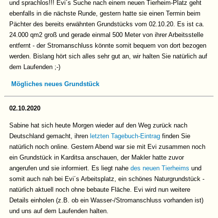
und sprachlos!!! Evi´s Suche nach einem neuen Tierheim-Platz geht
ebenfalls in die nächste Runde, gestern hatte sie einen Termin beim
Pächter des bereits erwähnten Grundstücks vom 02.10.20. Es ist ca.
24.000 qm2 groß und gerade einmal 500 Meter von ihrer Arbeitsstelle
entfernt - der Stromanschluss könnte somit bequem von dort bezogen
werden. Bislang hört sich alles sehr gut an, wir halten Sie natürlich auf
dem Laufenden ;-)
Mögliches neues Grundstück
02.10.2020
Sabine hat sich heute Morgen wieder auf den Weg zurück nach
Deutschland gemacht, ihren
letzten Tagebuch-Eintrag
finden Sie
natürlich noch online. Gestern Abend war sie mit Evi zusammen noch
ein Grundstück in Karditsa anschauen, der Makler hatte zuvor
angerufen und sie informiert. Es liegt nahe
des neuen Tierheims
und
somit auch nah bei Evi´s Arbeitsplatz, ein schönes Naturgrundstück -
natürlich aktuell noch ohne bebaute Fläche. Evi wird nun weitere
Details einholen (z.B. ob ein Wasser-/Stromanschluss vorhanden ist)
und uns auf dem Laufenden halten.