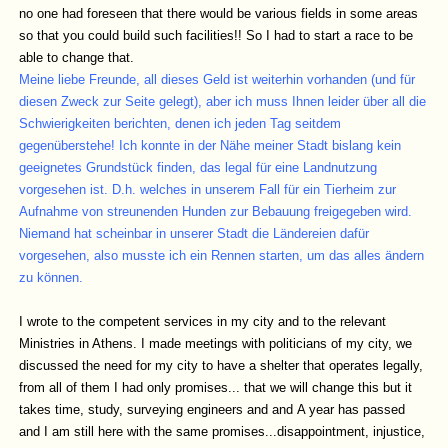
no one had foreseen that there would be various fields in some areas
so that you could build such facilities!! So I had to start a race to be
able to change that.
Meine liebe Freunde,
all dieses Geld ist weiterhin vorhanden (und für
diesen Zweck zur Seite gelegt), aber ich muss Ihnen leider über all die
Schwierigkeiten berichten, denen ich jeden Tag seitdem
gegenüberstehe! Ich konnte in der Nähe meiner Stadt bislang kein
geeignetes Grundstück finden, das legal für eine Landnutzung
vorgesehen ist. D.h. welches in unserem Fall für ein Tierheim zur
Aufnahme von streunenden Hunden zur Bebauung freigegeben wird.
Niemand hat scheinbar in unserer Stadt die Ländereien dafür
vorgesehen, also musste ich ein Rennen starten, um das alles ändern
zu können.
I wrote to the competent services in my city and to the relevant
Ministries in Athens. I made meetings with politicians of my city, we
discussed the need for my city to have a shelter that operates legally,
from all of them I had only promises... that we will change this but it
takes time, study, surveying engineers and and A year has passed
and I am still here with the same promises...disappointment, injustice,