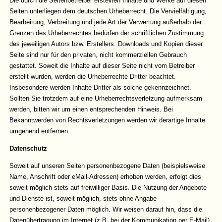
Die durch die Seitenbetreiber erstellten Inhalte und Werke auf diesen
Seiten unterliegen dem deutschen Urheberrecht. Die Vervielfältigung,
Bearbeitung, Verbreitung und jede Art der Verwertung außerhalb der
Grenzen des Urheberrechtes bedürfen der schriftlichen Zustimmung
des jeweiligen Autors bzw. Erstellers. Downloads und Kopien dieser
Seite sind nur für den privaten, nicht kommerziellen Gebrauch
gestattet. Soweit die Inhalte auf dieser Seite nicht vom Betreiber
erstellt wurden, werden die Urheberrechte Dritter beachtet.
Insbesondere werden Inhalte Dritter als solche gekennzeichnet.
Sollten Sie trotzdem auf eine Urheberrechtsverletzung aufmerksam
werden, bitten wir um einen entsprechenden Hinweis. Bei
Bekanntwerden von Rechtsverletzungen werden wir derartige Inhalte
umgehend entfernen.
Datenschutz
Soweit auf unseren Seiten personenbezogene Daten (beispielsweise
Name, Anschrift oder eMail-Adressen) erhoben werden, erfolgt dies
soweit möglich stets auf freiwilliger Basis. Die Nutzung der Angebote
und Dienste ist, soweit möglich, stets ohne Angabe
personenbezogener Daten möglich. Wir weisen darauf hin, dass die
Datenübertragung im Internet (z.B. bei der Kommunikation per E-Mail)