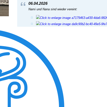
06.04.2026
Nami und Nana sind wieder vereint:
View the embedded image gallery online at:
https://www.tiere-in-not-griechenland.de/component/phoc
tmpl=component#sigProIdf838c8392f