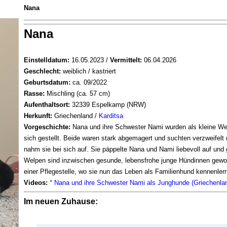
Nana
Nana
Einstelldatum:
16.05.2023 /
Vermittelt:
06.04.2026
Geschlecht:
weiblich / kastriert
Geburtsdatum:
ca. 09/2022
Rasse:
Mischling (ca. 57 cm)
Aufenthaltsort:
32339 Espelkamp (NRW)
Herkunft:
Griechenland /
Karditsa
Vorgeschichte:
Nana und ihre Schwester Nami wurden als kleine Welp
sich gestellt. Beide waren stark abgemagert und suchten verzweifelt 
nahm sie bei sich auf. Sie päppelte Nana und Nami liebevoll auf un
Welpen sind inzwischen gesunde, lebensfrohe junge Hündinnen geword
einer Pflegestelle, wo sie nun das Leben als Familienhund kennenlern
Videos:
°
Nana und ihre Schwester Nami als Junghunde (Griechenla
Im neuen Zuhause: