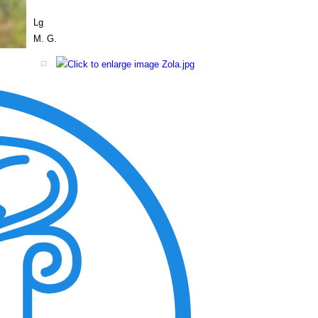
Lg
M. G.
View the embedded image gallery online at:
https://www.tiere-in-not-griechenland.de/component/phocagallery/28