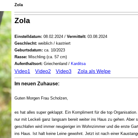
Zola
Zola
Einstelldatum:
08.02.2024 /
Vermittelt:
03.08.2024
Geschlecht:
weiblich / kastriert
Geburtsdatum:
ca. 10/2023
Rasse:
Mischling (ca. 57 cm)
Aufenthaltsort:
Griechenland /
Karditsa
Video1
Video2
Video3
Zola als Welpe
Im neuen Zuhause:
Guten Morgen Frau Scholzen,
es hat alles super geklappt. Ein Kompliment für die top Organisation
nur mit Leckeli ganz langsam bereit weiter ins Haus zu gehen. Abe
geschlafen wird immer neugieriger im Wohnzimmer und die erste Gart
ins Haus. Ist halt keine Leine gewohnt. Jetzt ist nach einer Kaustang