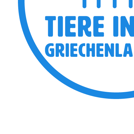
View the embedded image g
https://www.tiere-in-not-
griechenland.de/componen
vermittelt2009/detail/278-
tmpl=component#sigProI