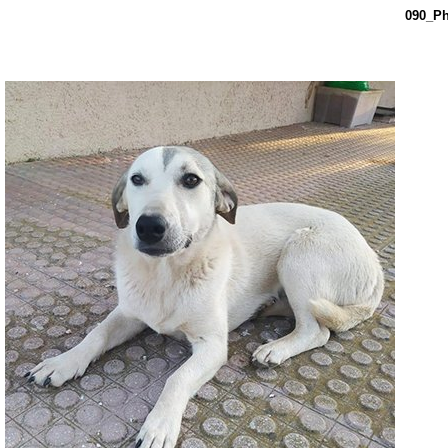
090_P